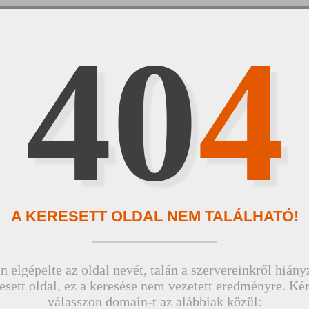
40
4
A KERESETT OLDAL NEM TALÁLHATÓ!
n elgépelte az oldal nevét, talán a szervereinkről hiány
esett oldal, ez a keresése nem vezetett eredményre. Ké
válasszon domain-t az alábbiak közül: