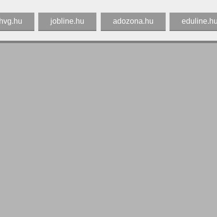
hvg.hu
jobline.hu
adozona.hu
eduline.h