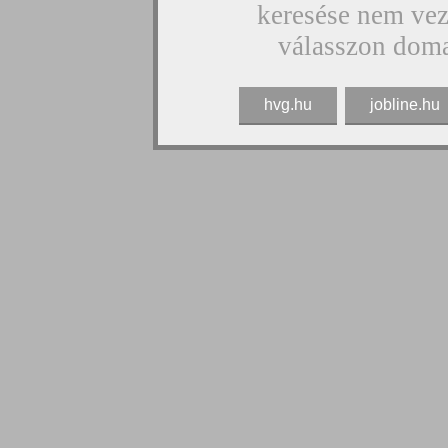
keresése nem vez
válasszon doma
hvg.hu
jobline.hu