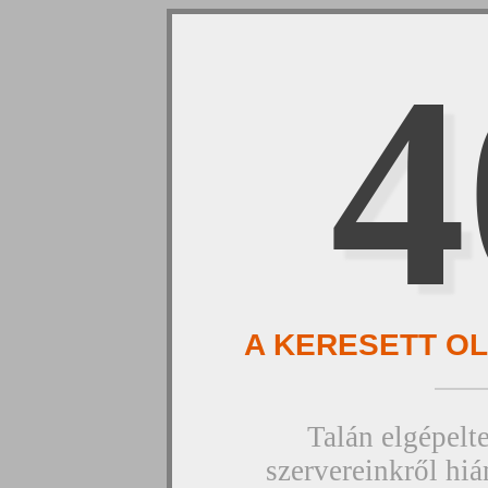
4
A KERESETT OL
Talán elgépelte
szervereinkről hián